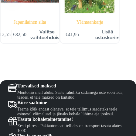
Japanilainen silta
Ylämaankarja
llä
Tällä
Valitse
Lisää
12,55
–
€
82,50
€
41,95
€
41,95
–
€
otteella
tuotteella
Hintaluokka:
Hi
vaihtoehdoista
ostoskoriin
n
on
€12,55
€4
seampi
useampi
-
-
uunnelma.
muunnelm
€82,50
€8
it
Voit
hdä
tehdä
linnat
valinnat
otteen
tuotteen
vulla.
sivulla.
Turvalised maksed
Montonio meil abiks. Saate rahuliku südamega oste sooritada,
teades, et teie maksed on kaitstud.
Kiire saatmine
Teeme kõik endast oleneva, et teie tellimus saadetaks teele
esimesel võimalusel ja jõuaks kohale lühima aja jooksul.
Tasuta kohaletoimetamine!
Eesti piires - Pakiautomaati tellides on transport tasuta alates
100€.
Hea ja suur valik