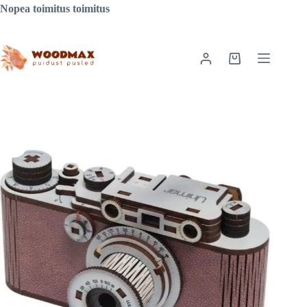
Siirry
Nopea toimitus toimitus
sisältöön
Ostoskori