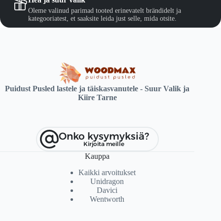
Oleme valinud parimad tooted erinevatelt brändidelt ja
kategooriatest, et saaksite leida just selle, mida otsite.
Puidust Pusled lastele ja täiskasvanutele - Suur Valik ja
Kiire Tarne
Onko kysymyksiä?
Kirjoita meille
Kauppa
Kaikki arvoitukset
Unidragon
Davici
Wentworth