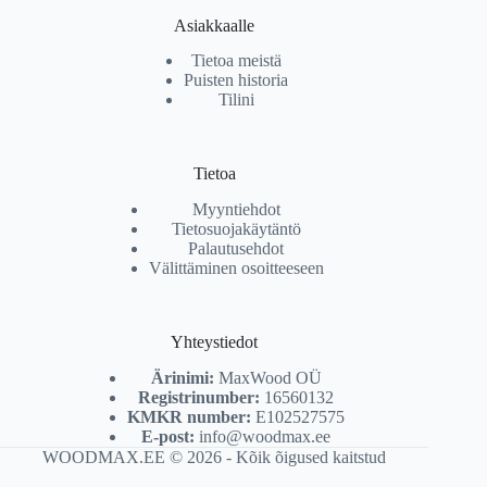
Asiakkaalle
Tietoa meistä
Puisten historia
Tilini
Tietoa
Myyntiehdot
Tietosuojakäytäntö
Palautusehdot
Välittäminen osoitteeseen
Yhteystiedot
Ärinimi:
MaxWood OÜ
Registrinumber:
16560132
KMKR number:
E102527575
E-post:
info@woodmax.ee
WOODMAX.EE © 2026 - Kõik õigused kaitstud