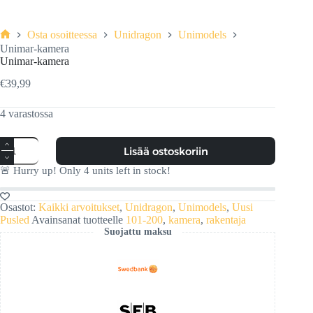
Osta osoitteessa
Unidragon
Unimodels
Etusivu
Unimar-kamera
Unimar-kamera
€
39,99
4 varastossa
Unimar-
Lisää ostoskoriin
kamera
määrä
🚨 Hurry up! Only
4
units left in stock!
Osastot:
Kaikki arvoitukset
,
Unidragon
,
Unimodels
,
Uusi
Pusled
Avainsanat tuotteelle
101-200
,
kamera
,
rakentaja
Suojattu maksu