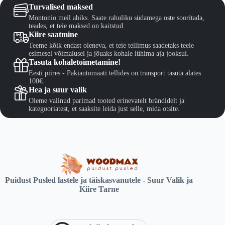
Turvalised maksed
Montonio meil abiks. Saate rahuliku südamega oste sooritada,
teades, et teie maksed on kaitstud.
Kiire saatmine
Teeme kõik endast oleneva, et teie tellimus saadetaks teele
esimesel võimalusel ja jõuaks kohale lühima aja jooksul.
Tasuta kohaletoimetamine!
Eesti piires - Pakiautomaati tellides on transport tasuta alates
100€.
Hea ja suur valik
Oleme valinud parimad tooted erinevatelt brändidelt ja
kategooriatest, et saaksite leida just selle, mida otsite.
Puidust Pusled lastele ja täiskasvanutele - Suur Valik ja
Kiire Tarne