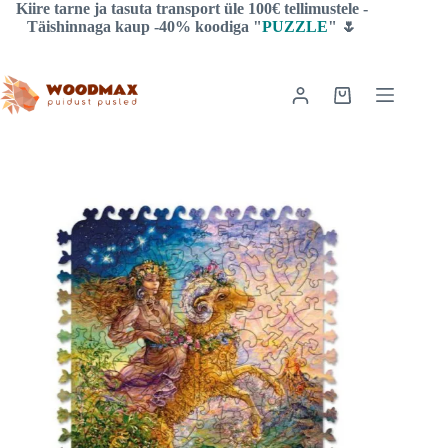
Liigu
Kiire tarne ja tasuta transport üle 100€ tellimustele -
sisu
Täishinnaga kaup -40% koodiga "
PUZZLE
" 🌷
juurde
Ostukorv