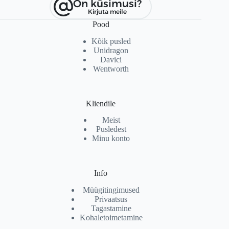
On küsimusi?
Kirjuta meile
Pood
Kõik pusled
Unidragon
Davici
Wentworth
Kliendile
Meist
Pusledest
Minu konto
Info
Müügitingimused
Privaatsus
Tagastamine
Kohaletoimetamine