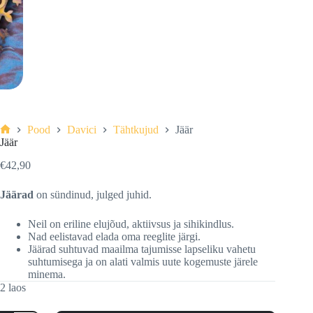
Pood
Davici
Tähtkujud
Jäär
Esileht
Jäär
€
42,90
Jäärad
on sündinud, julged juhid.
Neil on eriline elujõud, aktiivsus ja sihikindlus.
Nad eelistavad elada oma reeglite järgi.
Jäärad suhtuvad maailma tajumisse lapseliku vahetu
suhtumisega ja on alati valmis uute kogemuste järele
minema.
2 laos