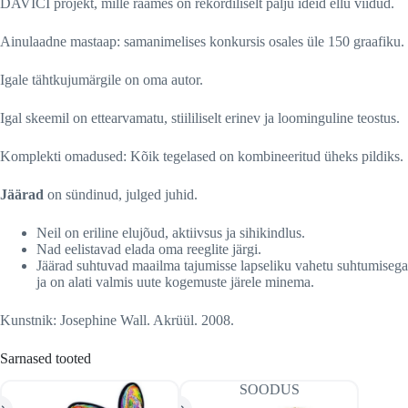
DAVICI projekt, mille raames on rekordiliselt palju ideid ellu viidud.
Ainulaadne mastaap: samanimelises konkursis osales üle 150 graafiku.
Igale tähtkujumärgile on oma autor.
Igal skeemil on ettearvamatu, stiililiselt erinev ja loominguline teostus.
Komplekti omadused: Kõik tegelased on kombineeritud üheks pildiks.
Jäärad
on sündinud, julged juhid.
Neil on eriline elujõud, aktiivsus ja sihikindlus.
Nad eelistavad elada oma reeglite järgi.
Jäärad suhtuvad maailma tajumisse lapseliku vahetu suhtumisega
ja on alati valmis uute kogemuste järele minema.
Kunstnik: Josephine Wall. Akrüül. 2008.
Sarnased tooted
SOODUS
V