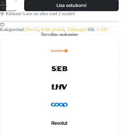
Jäär
Lisa ostukorvi
kogus
🚨 Kiirusta! Laos on alles vaid
2
toodet!
Kategooriad:
Davici
,
Kõik pusled
,
Tähtkujud
Silt:
1-100
Turvaline maksmine