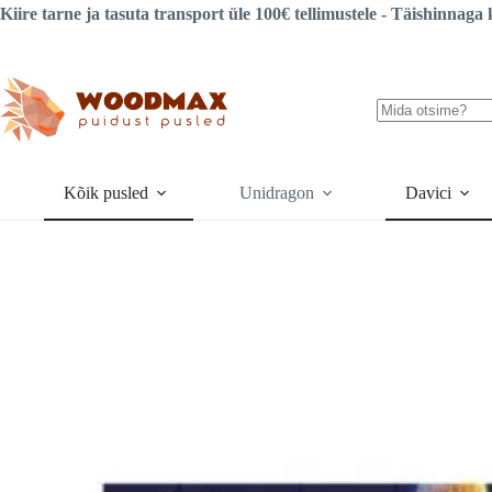
Liigu
Kiire tarne ja tasuta transport üle 100€ tellimustele - Täishinna
sisu
juurde
Tulemusi
pole
Kõik pusled
Unidragon
Davici