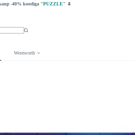
ga kaup -40% koodiga "
PUZZLE
" 🌷
Wentworth