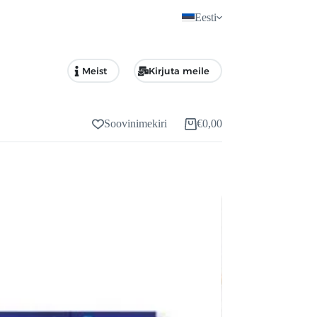
Eesti
Meist
Kirjuta meile
Soovinimekiri
€
0,00
Ostukorv