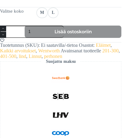
€41,95
-
Valitse koko
M
L
€82,50
Kesävihreä
Lisää ostoskoriin
määrä
Tuotetunnus (SKU):
Ei saatavilla/-tietoa
Osastot:
Eläimet
,
Kaikki arvoitukset
,
Wentworth
Avainsanat tuotteelle
201-300
,
401-500
,
lind
,
Linnut
,
perhonen
Suojattu maksu