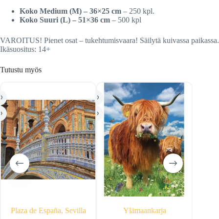
Koko Medium (M) – 36×25 cm
– 250 kpl.
Koko Suuri (L) – 51×36 cm
– 500 kpl
VAROITUS! Pienet osat – tukehtumisvaara! Säilytä kuivassa paikassa.
Ikäsuositus: 14+
Tutustu myös
Plaza de España, Sevilla
Ylämaankarja
Aur