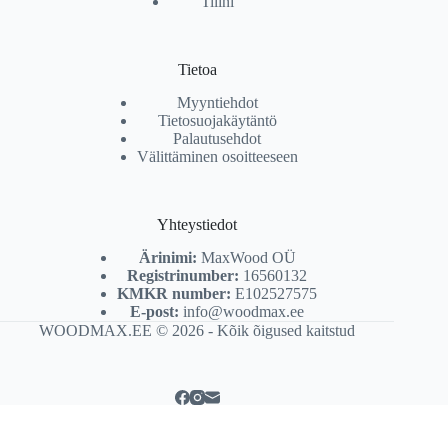
Tilini
Tietoa
Myyntiehdot
Tietosuojakäytäntö
Palautusehdot
Välittäminen osoitteeseen
Yhteystiedot
Ärinimi:
MaxWood OÜ
Registrinumber:
16560132
KMKR number:
E102527575
E-post:
info@woodmax.ee
WOODMAX.EE © 2026 - Kõik õigused kaitstud