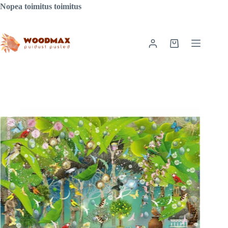
Siirry
Nopea toimitus toimitus
sisältöön
Ostoskori