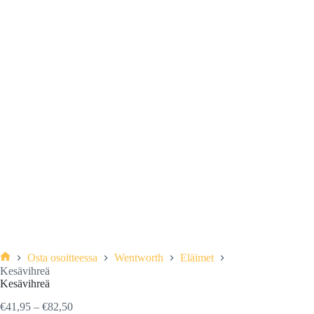
Osta osoitteessa
Wentworth
Eläimet
Etusivu
Kesävihreä
Kesävihreä
Hintaluokka:
€
41,95
–
€
82,50