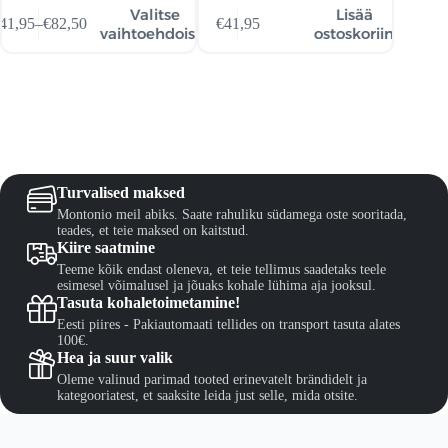
llä
Valitse
Lisää
41,95
–
€
82,50
€
41,95
€
41,
otteella
Hintaluokka:
ta
vaihtoehdoista
ostoskoriin
n
€41,95
seampi
-
uunnelma.
€82,50
it
hdä
linnat
otteen
vulla.
Turvalised maksed
Montonio meil abiks. Saate rahuliku südamega oste sooritada,
teades, et teie maksed on kaitstud.
Kiire saatmine
Teeme kõik endast oleneva, et teie tellimus saadetaks teele
esimesel võimalusel ja jõuaks kohale lühima aja jooksul.
Tasuta kohaletoimetamine!
Eesti piires - Pakiautomaati tellides on transport tasuta alates
100€.
Hea ja suur valik
Oleme valinud parimad tooted erinevatelt brändidelt ja
kategooriatest, et saaksite leida just selle, mida otsite.