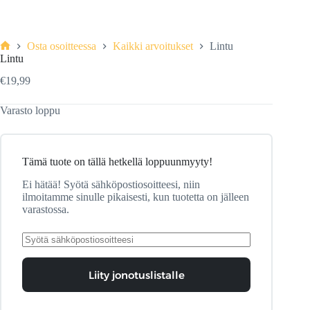
Osta osoitteessa
Kaikki arvoitukset
Lintu
Etusivu
Lintu
€
19,99
Varasto loppu
Tämä tuote on tällä hetkellä loppuunmyyty!
Ei hätää! Syötä sähköpostiosoitteesi, niin
ilmoitamme sinulle pikaisesti, kun tuotetta on jälleen
varastossa.
Liity jonotuslistalle