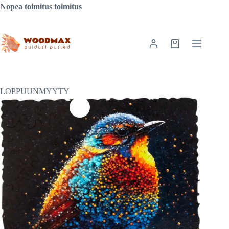
Siirry
Nopea toimitus toimitus
sisältöön
Ostoskori
LOPPUUNMYYTY