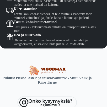
Montonio meil abiks. Saate rahuliku südamega oste sooritada,
sivulla.
teades, et teie maksed on kaitstud.
Kiire saatmine
Teeme kõik endast oleneva, et teie tellimus saadetaks teele
esimesel võimalusel ja jõuaks kohale lühima aja jooksul.
Tasuta kohaletoimetamine!
Eesti piires - Pakiautomaati tellides on transport tasuta alates
100€.
Hea ja suur valik
Oleme valinud parimad tooted erinevatelt brändidelt ja
kategooriatest, et saaksite leida just selle, mida otsite.
Puidust Pusled lastele ja täiskasvanutele - Suur Valik ja
Kiire Tarne
Onko kysymyksiä?
Kirjoita meille