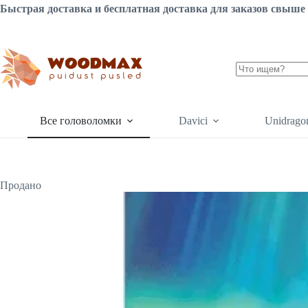
Перейти
Быстрая доставка и бесплатная доставка для заказов свыше 
к
сути
Ничего
не
найдено
Все головоломки
Davici
Unidrago
Продано