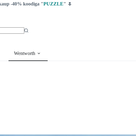
ga kaup -40% koodiga "
PUZZLE
" 🌷
Wentworth