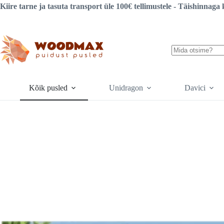
Liigu
Kiire tarne ja tasuta transport üle 100€ tellimustele - Täishinna
sisu
juurde
Tulemusi
pole
Kõik pusled
Unidragon
Davici