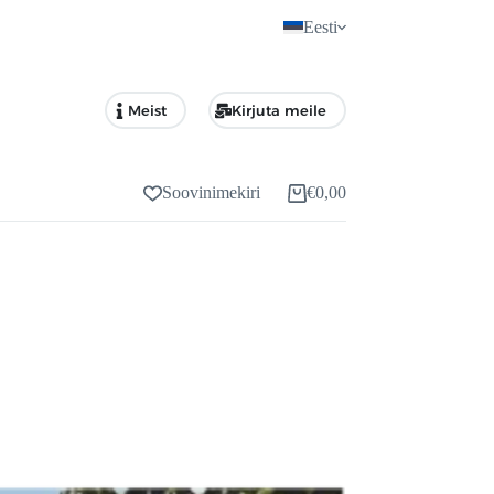
Eesti
Meist
Kirjuta meile
Soovinimekiri
€
0,00
Ostukorv