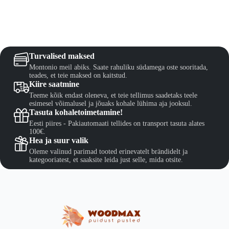
€82,50
-
it
muunnelm
€8
hdä
Voit
linnat
tehdä
otteen
valinnat
vulla.
tuotteen
sivulla.
Turvalised maksed
Montonio meil abiks. Saate rahuliku südamega oste sooritada,
teades, et teie maksed on kaitstud.
Kiire saatmine
Teeme kõik endast oleneva, et teie tellimus saadetaks teele
esimesel võimalusel ja jõuaks kohale lühima aja jooksul.
Tasuta kohaletoimetamine!
Eesti piires - Pakiautomaati tellides on transport tasuta alates
100€.
Hea ja suur valik
Oleme valinud parimad tooted erinevatelt brändidelt ja
kategooriatest, et saaksite leida just selle, mida otsite.