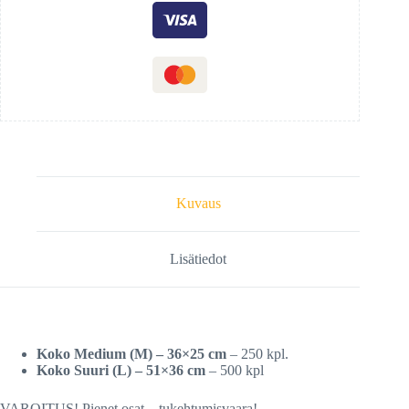
Kuvaus
Lisätiedot
Koko Medium (M) – 36×25 cm
– 250 kpl.
Koko Suuri (L) – 51×36 cm
– 500 kpl
VAROITUS! Pienet osat – tukehtumisvaara!