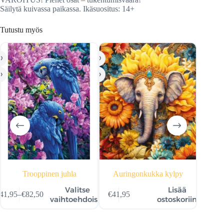
Säilytä kuivassa paikassa. Ikäsuositus: 14+
Tutustu myös
LO
Trooppinen juhla
Auringonkukka kylpy
Maailm
llä
Valitse
Lisää
41,95
–
€
82,50
€
41,95
otteella
Tällä
Hintaluokka:
ta
vaihtoehdoista
ostoskoriin
€
41,95
–
€
n
tuotteella
€41,95
Hi
seampi
on
-
€4
uunnelma.
useampi