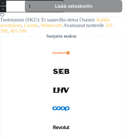
Loma
Lisää ostoskoriin
määrä
Tuotetunnus (SKU):
Ei saatavilla/-tietoa
Osastot:
Kaikki
arvoitukset
,
Luonto
,
Wentworth
Avainsanat tuotteelle
201-
300
,
401-500
Suojattu maksu