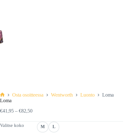
Osta osoitteessa
Wentworth
Luonto
Loma
Etusivu
Loma
Hintaluokka:
€
41,95
–
€
82,50
€41,95
-
Valitse koko
M
L
€82,50