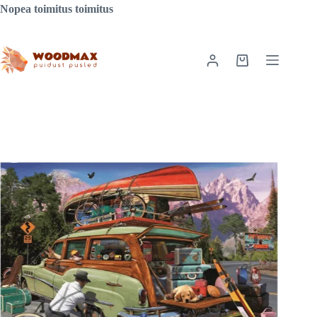
Siirry
Nopea toimitus toimitus
sisältöön
Ostoskori