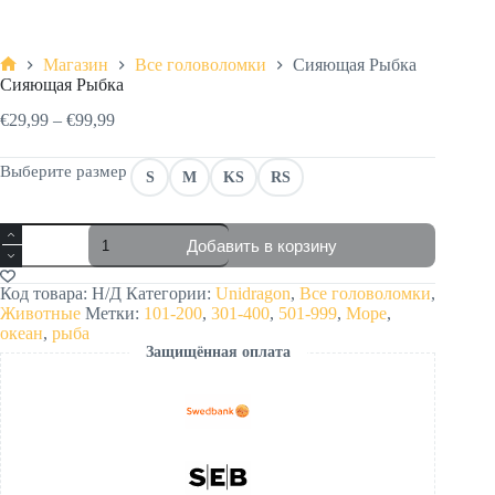
Магазин
Все головоломки
Сияющая Рыбка
Главная
Сияющая Рыбка
Диапазон
€
29,99
–
€
99,99
цен:
€29,99
Выберите размер
S
M
KS
RS
–
€99,99
Количество
Добавить в корзину
товара
Сияющая
Рыбка
Код товара:
Н/Д
Категории:
Unidragon
,
Все головоломки
,
Животные
Метки:
101-200
,
301-400
,
501-999
,
Море
,
океан
,
рыба
Защищённая оплата