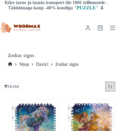
Skip
Kiire tarne ja tasuta transport üle 100€ tellimustele -
to
Täishinnaga kaup -40% koodiga "
PUZZLE
" 🌷
content
Shopping
cart
Zodiac signs
Shop
Davici
Zodiac signs
Home
FILTER