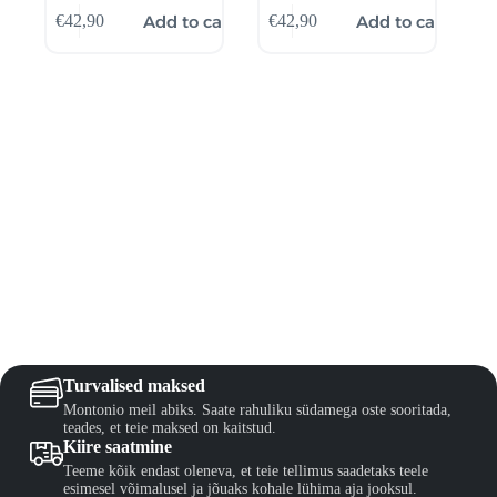
Add to cart
Add to cart
€
42,90
€
42,90
Turvalised maksed
Montonio meil abiks. Saate rahuliku südamega oste sooritada,
teades, et teie maksed on kaitstud.
Kiire saatmine
Teeme kõik endast oleneva, et teie tellimus saadetaks teele
esimesel võimalusel ja jõuaks kohale lühima aja jooksul.