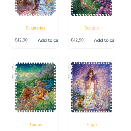
Sagittarius
Scorpio
Add to cart
Add to cart
€
42,90
€
42,90
Taurus
Virgo