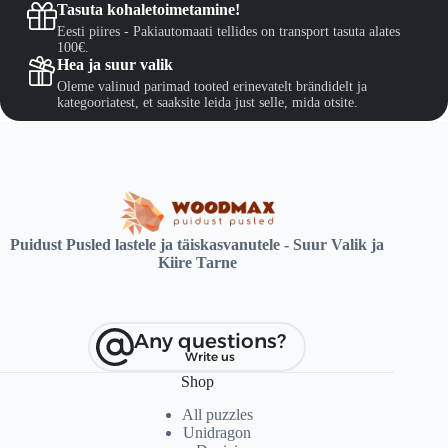
Tasuta kohaletoimetamine!
Eesti piires - Pakiautomaati tellides on transport tasuta alates
100€.
Hea ja suur valik
Oleme valinud parimad tooted erinevatelt brändidelt ja
kategooriatest, et saaksite leida just selle, mida otsite.
Puidust Pusled lastele ja täiskasvanutele - Suur Valik ja
Kiire Tarne
Any questions?
Write us
Shop
All puzzles
Unidragon