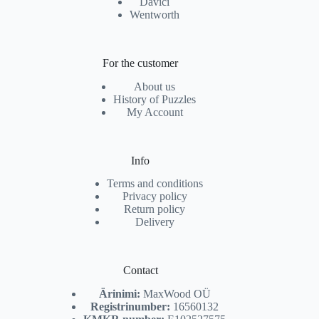
Davici
Wentworth
For the customer
About us
History of Puzzles
My Account
Info
Terms and conditions
Privacy policy
Return policy
Delivery
Contact
Ärinimi:
MaxWood OÜ
Registrinumber:
16560132