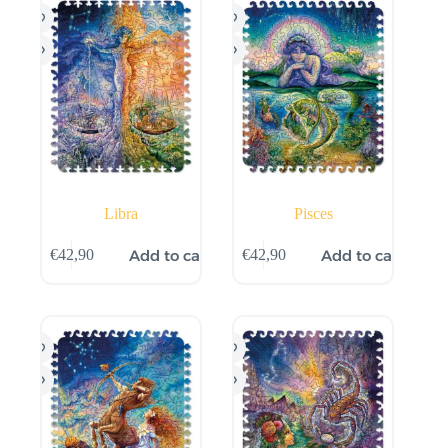
Libra
Pisces
Add to cart
Add to cart
€
42,90
€
42,90