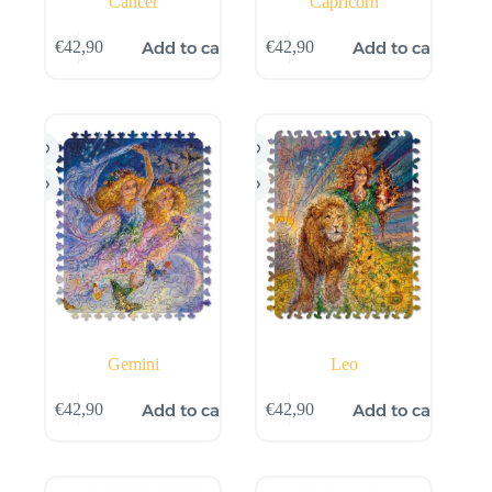
Cancer
Capricorn
Add to cart
Add to cart
€
42,90
€
42,90
Gemini
Leo
Add to cart
Add to cart
€
42,90
€
42,90