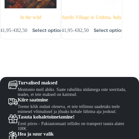
In the wild
Spello Village in Umbria, Italy
is
This
This
ns
Select options
Select options
€
41,95
–
€
82,50
€
41,95
–
€
82,50
€
41,95
–
€
oduct
product
product
Price
Price
Pr
s
has
has
range:
range:
ra
ltiple
multiple
multiple
€41,95
€41,95
€4
riants.
variants.
variants.
through
through
th
he
The
The
€82,50
€82,50
€8
tions
options
options
ay
may
may
e
be
be
hosen
chosen
chosen
n
on
on
Turvalised maksed
e
the
the
Montonio meil abiks. Saate rahuliku südamega oste sooritada,
oduct
product
product
teades, et teie maksed on kaitstud.
age
page
page
Kiire saatmine
Teeme kõik endast oleneva, et teie tellimus saadetaks teele
esimesel võimalusel ja jõuaks kohale lühima aja jooksul.
Tasuta kohaletoimetamine!
Eesti piires - Pakiautomaati tellides on transport tasuta alates
100€.
Hea ja suur valik