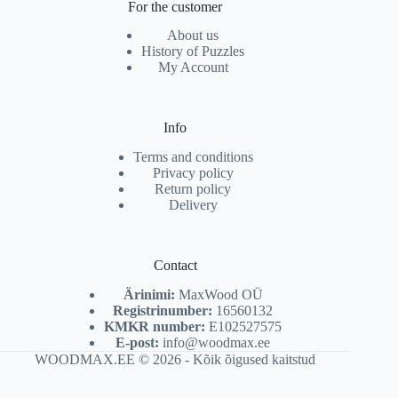
For the customer
About us
History of Puzzles
My Account
Info
Terms and conditions
Privacy policy
Return policy
Delivery
Contact
Ärinimi:
MaxWood OÜ
Registrinumber:
16560132
KMKR number:
E102527575
E-post:
info@woodmax.ee
WOODMAX.EE © 2026 - Kõik õigused kaitstud