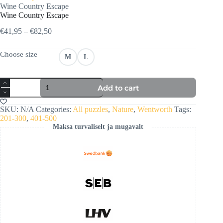
Home
Wine Country Escape
Wine Country Escape
Price
€
41,95
–
€
82,50
range:
€41,95
Choose size
M
L
through
€82,50
Wine
Add to cart
Country
Escape
quantity
SKU:
N/A
Categories:
All puzzles
,
Nature
,
Wentworth
Tags:
201-300
,
401-500
Maksa turvaliselt ja mugavalt