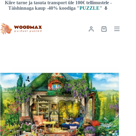
Skip
Kiire tarne ja tasuta transport üle 100€ tellimustele -
to
Täishinnaga kaup -40% koodiga "
PUZZLE
" 🌷
content
Shopping
cart