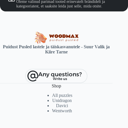
Oleme valinud parimad tooted erinevatelt brändidelt ja
kategooriatest, et saaksite leida just selle, mida otsite.
Puidust Pusled lastele ja täiskasvanutele - Suur Valik ja
Kiire Tarne
Any questions?
Write us
Shop
All puzzles
Unidragon
Davici
Wentworth